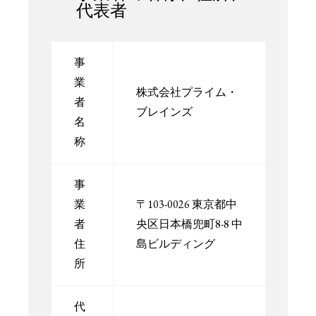
代表者
事
業
株式会社プライム・
者
ブレインズ
名
称
事
業
〒103-0026 東京都中
者
央区日本橋兜町8-8 中
住
島ビルディング
所
代